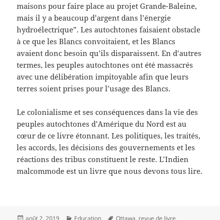
maisons pour faire place au projet Grande-Baleine,
mais il y a beaucoup d’argent dans l’énergie
hydroélectrique”. Les autochtones faisaient obstacle
à ce que les Blancs convoitaient, et les Blancs
avaient donc besoin qu’ils disparaissent. En d’autres
termes, les peuples autochtones ont été massacrés
avec une délibération impitoyable afin que leurs
terres soient prises pour l’usage des Blancs.
Le colonialisme et ses conséquences dans la vie des
peuples autochtones d’Amérique du Nord est au
cœur de ce livre étonnant. Les politiques, les traités,
les accords, les décisions des gouvernements et les
réactions des tribus constituent le reste. L’Indien
malcommode est un livre que nous devons tous lire.
Publié
Catégories
Étiquettes
août 2, 2019
Education
Ottawa
,
revue de livre