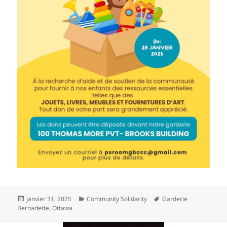
Publié
Catégories
Étiquettes
janvier 31, 2025
Community Solidarity
Garderie
le
Bernadette
,
Ottawa